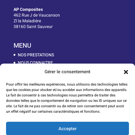
AP Composites
462 Rue J de Vaucanson
ZI la Maladière
38160 Saint Sauveur
MENU
NOS PRESTATIONS
NOUS CONNAîTRE
LA MATIÈRE
Gérer le consentement
NOS PIÈCES
Pour offrir les meilleures expériences, nous utilisons des technologies telles
WORK IN PROGRESS
que les cookies pour stocker et/ou accéder aux informations des appareils.
CONTACT
Le fait de consentir à ces technologies nous permettra de traiter des
données telles que le comportement de navigation ou les ID uniques sur ce
site. Le fait de ne pas consentir ou de retirer son consentement peut avoir
un effet négatif sur certaines caractéristiques et fonctions.
Lauréats du Réseau Entreprendre Isère
Accepter
Mentions Légales