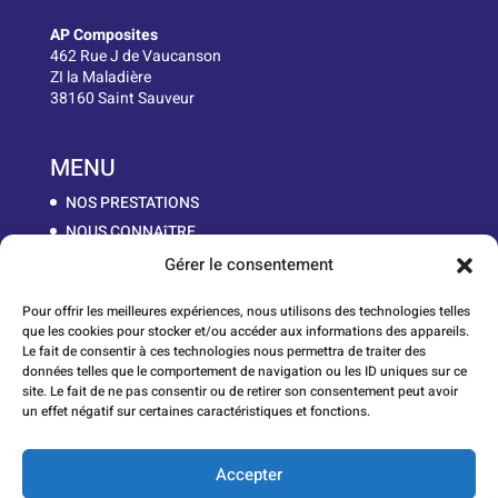
AP Composites
462 Rue J de Vaucanson
ZI la Maladière
38160 Saint Sauveur
MENU
NOS PRESTATIONS
NOUS CONNAîTRE
LA MATIÈRE
Gérer le consentement
NOS PIÈCES
Pour offrir les meilleures expériences, nous utilisons des technologies telles
WORK IN PROGRESS
que les cookies pour stocker et/ou accéder aux informations des appareils.
CONTACT
Le fait de consentir à ces technologies nous permettra de traiter des
données telles que le comportement de navigation ou les ID uniques sur ce
site. Le fait de ne pas consentir ou de retirer son consentement peut avoir
un effet négatif sur certaines caractéristiques et fonctions.
Lauréats du Réseau Entreprendre Isère
Accepter
Mentions Légales