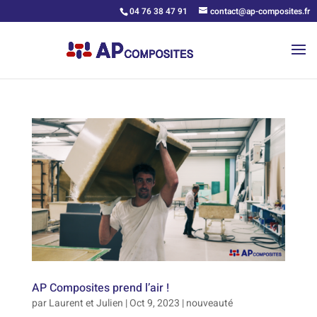
04 76 38 47 91
contact@ap-composites.fr
AP Composites prend l’air !
par
Laurent et Julien
|
Oct 9, 2023
|
nouveauté