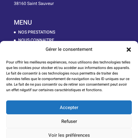
38160 Saint Sauveur
MENU
NOS PRESTATIONS
NOUS CONNAîTRE
LA MATIÈRE
Gérer le consentement
NOS PIÈCES
Pour offrir les meilleures expériences, nous utilisons des technologies telles
WORK IN PROGRESS
que les cookies pour stocker et/ou accéder aux informations des appareils.
CONTACT
Le fait de consentir à ces technologies nous permettra de traiter des
données telles que le comportement de navigation ou les ID uniques sur ce
site. Le fait de ne pas consentir ou de retirer son consentement peut avoir
un effet négatif sur certaines caractéristiques et fonctions.
Lauréats du Réseau Entreprendre Isère
Accepter
Mentions Légales
Refuser
Voir les préférences