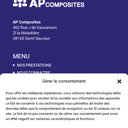
AP Composites
462 Rue J de Vaucanson
ZI la Maladière
38160 Saint Sauveur
MENU
NOS PRESTATIONS
NOUS CONNAîTRE
LA MATIÈRE
Gérer le consentement
NOS PIÈCES
Pour offrir les meilleures expériences, nous utilisons des technologies telles
WORK IN PROGRESS
que les cookies pour stocker et/ou accéder aux informations des appareils.
CONTACT
Le fait de consentir à ces technologies nous permettra de traiter des
données telles que le comportement de navigation ou les ID uniques sur ce
site. Le fait de ne pas consentir ou de retirer son consentement peut avoir
un effet négatif sur certaines caractéristiques et fonctions.
Lauréats du Réseau Entreprendre Isère